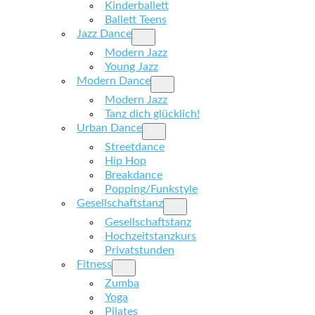
Kinderballett
Ballett Teens
Jazz Dance
Modern Jazz
Young Jazz
Modern Dance
Modern Jazz
Tanz dich glücklich!
Urban Dance
Streetdance
Hip Hop
Breakdance
Popping/Funkstyle
Gesellschaftstanz
Gesellschaftstanz
Hochzeitstanzkurs
Privatstunden
Fitness
Zumba
Yoga
Pilates