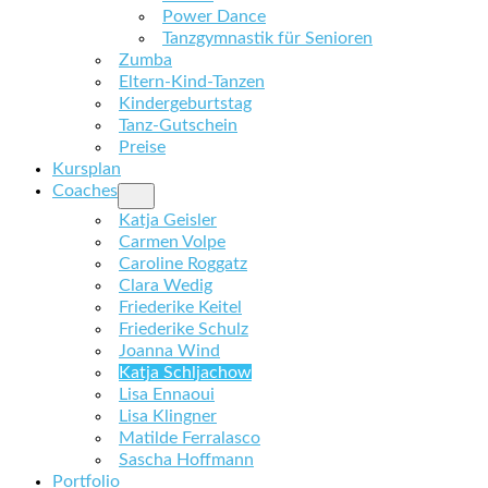
Power Dance
Tanzgymnastik für Senioren
Zumba
Eltern-Kind-Tanzen
Kindergeburtstag
Tanz-Gutschein
Preise
Kursplan
Coaches
Katja Geisler
Carmen Volpe
Caroline Roggatz
Clara Wedig
Friederike Keitel
Friederike Schulz
Joanna Wind
Katja Schljachow
Lisa Ennaoui
Lisa Klingner
Matilde Ferralasco
Sascha Hoffmann
Portfolio