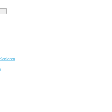
e
s
 Senioren
n