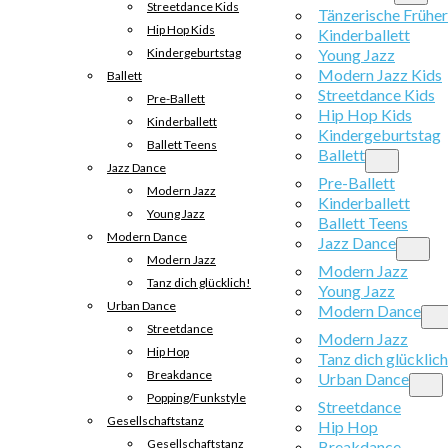
Streetdance Kids
Tänzerische Frühe
Hip Hop Kids
Kinderballett
Kindergeburtstag
Young Jazz
Modern Jazz Kids
Ballett
Streetdance Kids
Pre-Ballett
Hip Hop Kids
Kinderballett
Kindergeburtstag
Ballett Teens
Ballett
Jazz Dance
Pre-Ballett
Modern Jazz
Kinderballett
Young Jazz
Ballett Teens
Modern Dance
Jazz Dance
Modern Jazz
Modern Jazz
Tanz dich glücklich!
Young Jazz
Urban Dance
Modern Dance
Streetdance
Modern Jazz
Hip Hop
Tanz dich glücklich
Breakdance
Urban Dance
Popping/Funkstyle
Streetdance
Gesellschaftstanz
Hip Hop
Gesellschaftstanz
Breakdance