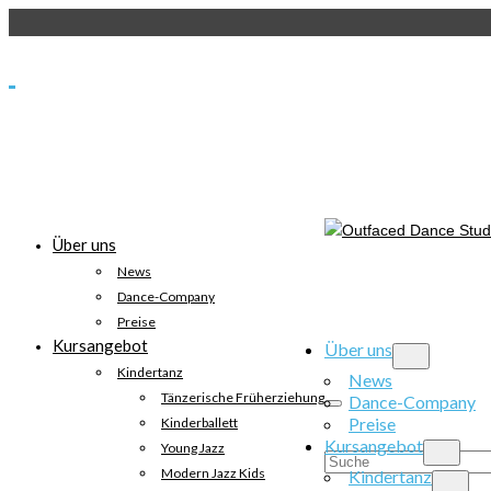
Über uns
News
Dance-Company
Preise
Kursangebot
Über uns
Kindertanz
News
Tänzerische Früherziehung
Dance-Company
Preise
Kinderballett
Kursangebot
Young Jazz
Suche
Modern Jazz Kids
Kindertanz
nach: