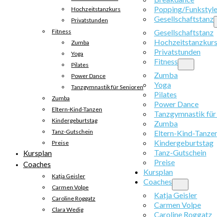
Popping/Funkstyl
Hochzeitstanzkurs
Gesellschaftstanz
Privatstunden
Fitness
Gesellschaftstanz
Hochzeitstanzkur
Zumba
Privatstunden
Yoga
Fitness
Pilates
Zumba
Power Dance
Yoga
Tanzgymnastik für Senioren
Pilates
Zumba
Power Dance
Eltern-Kind-Tanzen
Tanzgymnastik für
Kindergeburtstag
Zumba
Tanz-Gutschein
Eltern-Kind-Tanze
Kindergeburtstag
Preise
Tanz-Gutschein
Kursplan
Preise
Coaches
Kursplan
Katja Geisler
Coaches
Carmen Volpe
Katja Geisler
Caroline Roggatz
Carmen Volpe
Clara Wedig
Caroline Roggatz