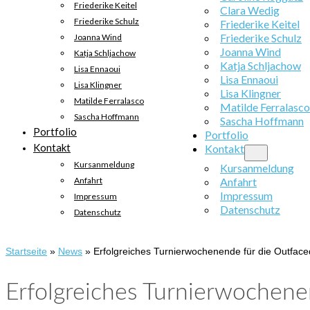
Friederike Keitel
Clara Wedig
Friederike Schulz
Friederike Keitel
Friederike Schulz
Joanna Wind
Joanna Wind
Katja Schljachow
Katja Schljachow
Lisa Ennaoui
Lisa Ennaoui
Lisa Klingner
Lisa Klingner
Matilde Ferralasco
Matilde Ferralasco
Sascha Hoffmann
Sascha Hoffmann
Portfolio
Portfolio
Kontakt
Kontakt
Kursanmeldung
Kursanmeldung
Anfahrt
Anfahrt
Impressum
Impressum
Datenschutz
Datenschutz
Startseite
»
News
»
Erfolgreiches Turnierwochenende für die Outfa
Erfolgreiches Turnierwochen